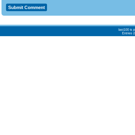
last100 is
Entries 