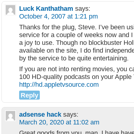
Luck Kanthatham
says:
October 4, 2007 at 1:21 pm
Thanks for the plug, Steve. I’ve been u
service for a couple of weeks now and I h
a joy to use. Though no blockbuster Ho
available on the site, I do find indepen
by the service to be quite entertaining.
If you are not into renting movies, you ca
100 HD-quality podcasts on your Apple 
http://hd.appletvsource.com
Reply
adsense hack
says:
March 20, 2020 at 11:02 am
Great goods from you, man. I have have 