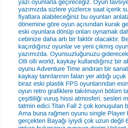
yazı oyunlarla geçireceğiz. Oyun tavsiy
yazımızda sizlere yüzlerce saat içerik 
fiyatlara alabileceğiniz bu oyunları anla
dönemine göre oyun açısından kurak ge
eski oyunlara dönüp onları oynamak dah
cebinize daha artı bir faktör olacaktır. 
kaçırdığınız oyunlar ve yeni çıkmış oyunl
yazımızda. Oyunsuzluğunuzu giderecek 
Olli olli world, kaykay kullandığınız bir 
oyunu Adventure Time andıran bir sanat 
kaykay tanrılarının falan yer aldığı uçuk 
biraz eski plastik FPS oyunlarından esi
oyun retro grafiklere takılmayın bölüm ta
çeşitliliği vuruş hissi atmosferi, sesleri
tatmin edici.Titan Fall 2 çok konuşulan 
Ama buna rağmen oyunu single Player
gerçekten Bayağı iyiydi çok uzun değil 6