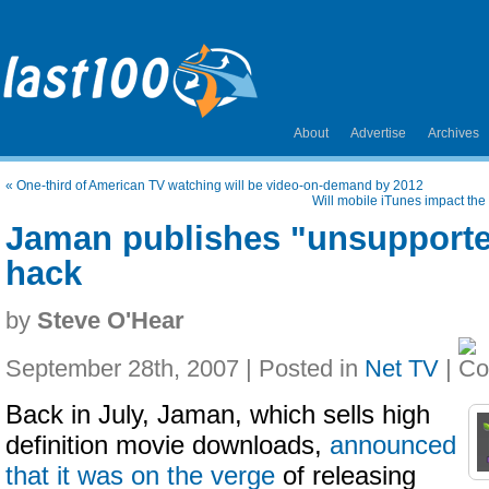
About
Advertise
Archives
«
One-third of American TV watching will be video-on-demand by 2012
Will mobile iTunes impact the 
Jaman publishes "unsupport
hack
by
Steve O'Hear
September 28th, 2007 | Posted in
Net TV
|
Back in July, Jaman, which sells high
definition movie downloads,
announced
that it was on the verge
of releasing