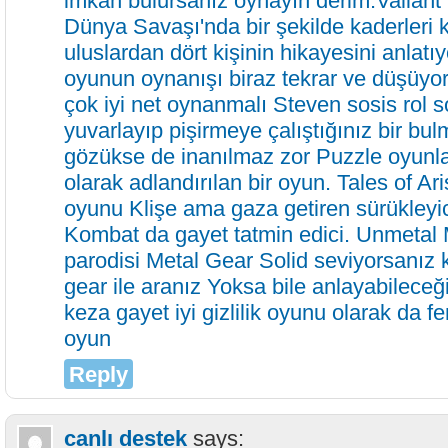
imkan bulursanız oynayın derim.Valiant 
Dünya Savaşı'nda bir şekilde kaderleri k
uluslardan dört kişinin hikayesini anlat
oyunun oynanışı biraz tekrar ve düşüyo
çok iyi net oynanmalı Steven sosis rol so
yuvarlayıp pişirmeye çalıştığınız bir b
gözükse de inanılmaz zor Puzzle oyunla
olarak adlandırılan bir oyun. Tales of Ar
oyunu Klişe ama gaza getiren sürükleyic
Kombat da gayet tatmin edici. Unmetal 
parodisi Metal Gear Solid seviyorsanız
gear ile aranız Yoksa bile anlayabileceği
keza gayet iyi gizlilik oyunu olarak da f
oyun
Reply
canlı destek
says: